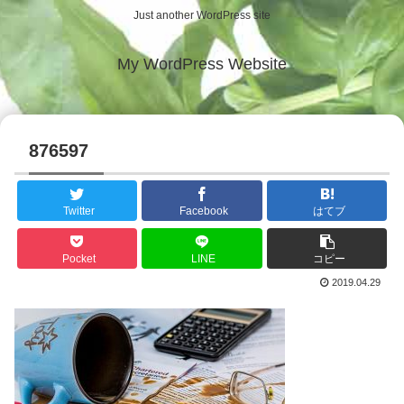
Just another WordPress site
My WordPress Website
876597
Twitter
Facebook
はてブ
Pocket
LINE
コピー
2019.04.29