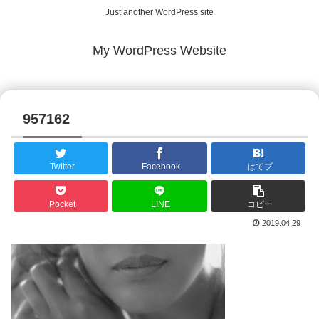
Just another WordPress site
My WordPress Website
957162
Twitter
Facebook
はてブ
Pocket
LINE
コピー
2019.04.29